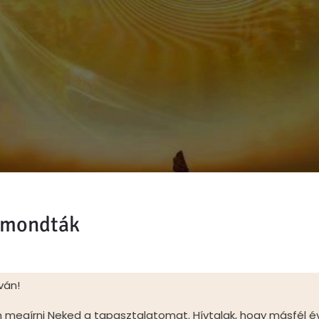
 mondták
ván!
megírni Neked a tapasztalatomat. Hívtalak, hogy másfél éve f