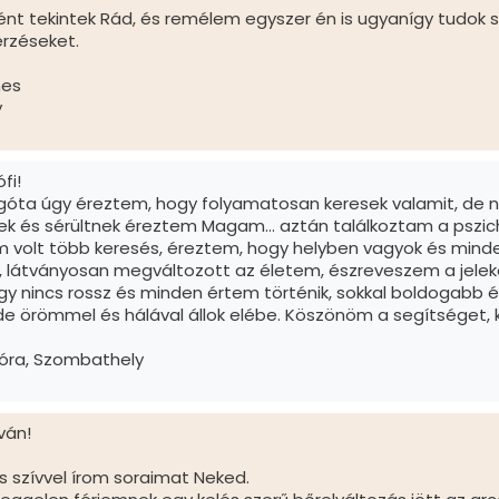
ént tekintek Rád, és remélem egyszer én is ugyanígy tudok
́rzéseket.
nes
y
fi!
góta úgy éreztem, hogy folyamatosan keresek valamit, 
k és sérültnek éreztem Magam… aztán találkoztam a pszicho
em volt több keresés, éreztem, hogy helyben vagyok és min
átványosan megváltozott az életem, észreveszem a jele
y nincs rossz és minden értem történik, sokkal boldogabb
e örömmel és hálával állok elébe. Köszönöm a segítséget,
óra, Szombathely
ván!
s szívvel írom soraimat Neked.