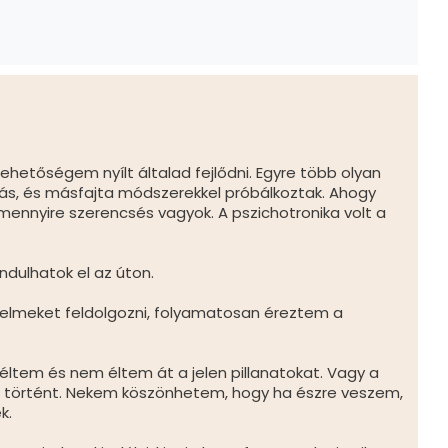
etőségem nyílt általad fejlődni. Egyre több olyan
tás, és másfajta módszerekkel próbálkoztak. Ahogy
ennyire szerencsés vagyok. A pszichotronika volt a
ndulhatok el az úton.
sérelmeket feldolgozni, folyamatosan éreztem a
éltem és nem éltem át a jelen pillanatokat. Vagy a
e történt. Nekem köszönhetem, hogy ha észre veszem,
k.