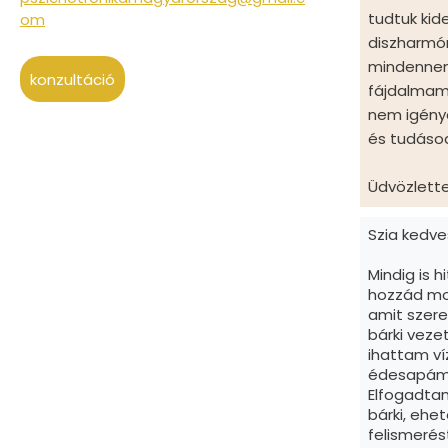
tudtuk kid
om
diszharmón
mindennemű
konzultáció
fájdalmam,
nem igénye
és tudáso
Üdvözlettel
Szia kedve
Mindig is 
hozzád mos
amit szere
bárki veze
ihattam v
édesapámma
Elfogadta
bárki, ehe
felismeré