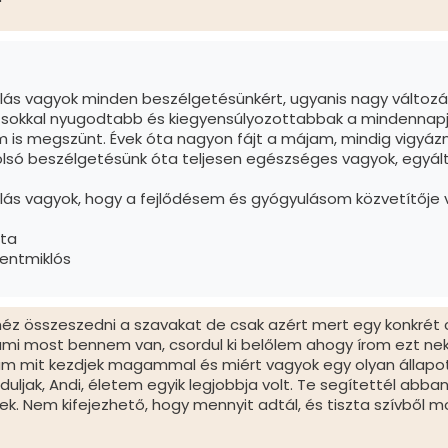
ás vagyok minden beszélgetésünkért, ugyanis nagy változa
 sokkal nyugodtabb és kiegyensúlyozottabbak a mindennapjaim.
 is megszünt. Évek óta nagyon fájt a májam, mindig vigya
olsó beszélgetésünk óta teljesen egészséges vagyok, egya
ás vagyok, hogy a fejlődésem és gyógyulásom közvetítője 
tta
entmiklós
éz összeszedni a szavakat de csak azért mert egy konkrét cs
 ami most bennem van, csordul ki belőlem ahogy írom ezt 
 mit kezdjek magammal és miért vagyok egy olyan állapotba
duljak, Andi, életem egyik legjobbja volt. Te segítettél 
sek. Nem kifejezhető, hogy mennyit adtál, és tiszta szívből m