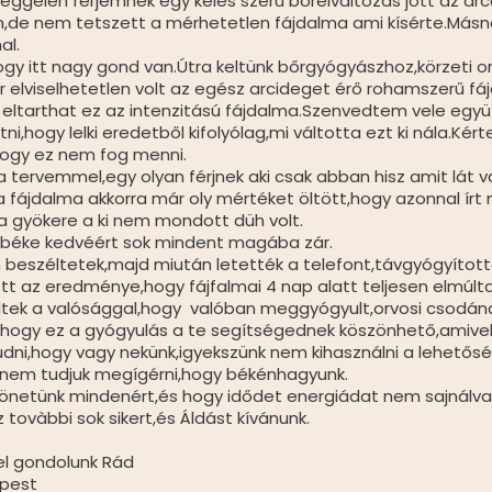
reggelen férjemnek egy kelés szerű bőrelváltozás jött az a
,de nem tetszett a mérhetetlen fájdalma ami kísérte.Másn
al.
gy itt nagy gond van.Útra keltünk bőrgyógyászhoz,körzeti o
r elviselhetetlen volt az egész arcideget érő rohamszerű 
eltarthat ez az intenzitású fájdalma.Szenvedtem vele egy
tni,hogy lelki eredetből kifolyólag,mi váltotta ezt ki nála.K
hogy ez nem fog menni.
 a tervemmel,egy olyan férjnek aki csak abban hisz amit lát 
a fájdalma akkorra már oly mértéket öltött,hogy azonnal írt 
 gyökere a ki nem mondott düh volt.
 béke kedvéért sok mindent magába zár.
beszéltetek,majd miután letették a telefont,távgyógyított
ett az eredménye,hogy fájfalmai 4 nap alatt teljesen elmúlta
ek a valósággal,hogy valóban meggyógyult,orvosi csodának
,hogy ez a gyógyulás a te segítségednek köszönhető,amivel n
udni,hogy vagy nekünk,igyekszünk nem kihasználni a lehetős
nem tudjuk megígérni,hogy békénhagyunk.
önetünk mindenért,és hogy idődet energiádat nem sajnálva
tovàbbi sok sikert,és Áldást kívánunk.
el gondolunk Rád
apest