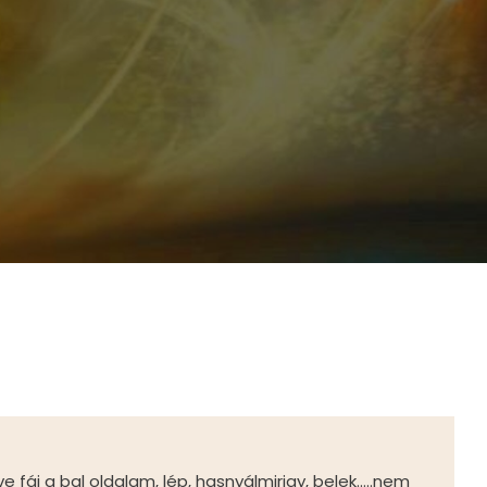
Könyvajánló
Elérhetőségek
áj a bal oldalam, lép, hasnyálmirigy, belek.....nem