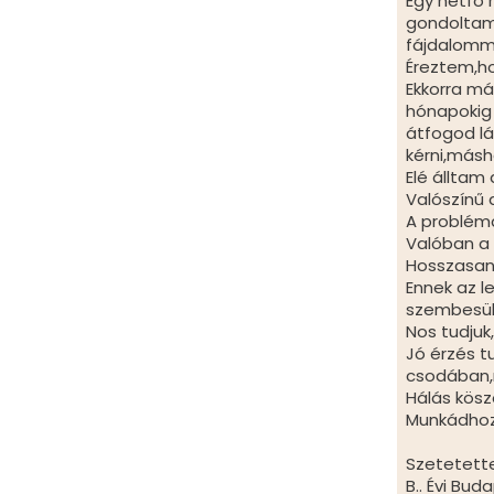
Egy hétfő 
gondoltam
fájdalomm
Éreztem,ho
Ekkorra má
hónapokig 
átfogod lá
kérni,más
Elé álltam
Valószínű 
A probléma
Valóban a
Hosszasan 
Ennek az l
szembesült
Nos tudjuk
Jó érzés t
csodában,
Hálás kösz
Munkádhoz 
Szetetett
B.. Évi Bud