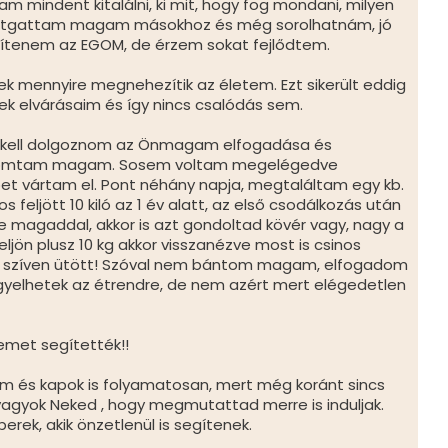
́ltam mindent kitalálni, ki mit, hogy fog mondani, milyen
lítgattam magam másokhoz és még sorolhatnám, jó
esítenem az EGOM, de érzem sokat fejlődtem.
ezek mennyire megnehezítik az életem. Ezt sikerült eddig
 elvárásaim és így nincs csalódás sem.
t kell dolgoznom az Önmagam elfogadása és
elnyomtam magam. Sosem voltam megelégedve
t vártam el. Pont néhány napja, megtaláltam egy kb.
ljött 10 kiló az 1 év alatt, az első csodálkozás után
ve magaddal, akkor is azt gondoltad kövér vagy, nagy a
jön plusz 10 kg akkor visszanézve most is csinos
zíven ütött! Szóval nem bántom magam, elfogadom
igyelhetek az étrendre, de nem azért mert elégedetlen
met segítették!!
am és kapok is folyamatosan, mert még koránt sincs
ás vagyok Neked , hogy megmutattad merre is induljak.
ek, akik önzetlenül is segítenek.