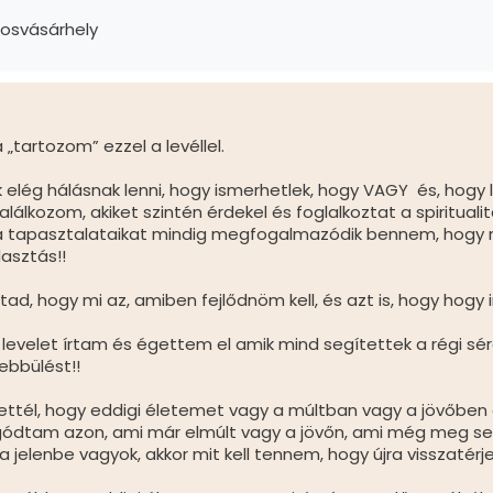
rosvásárhely
a „tartozom” ezzel a levéllel.
lég hálásnak lenni, hogy ismerhetlek, hogy VAGY és, hogy leh
lálkozom, akiket szintén érdekel és foglalkoztat a spirituali
 a tapasztalataikat mindig megfogalmazódik bennem, hogy m
asztás!!
, hogy mi az, amiben fejlődnöm kell, és azt is, hogy hogy i
 levelet írtam és égettem el amik mind segítettek a régi 
bbülést!!
ettél, hogy eddigi életemet vagy a múltban vagy a jövőben 
́gódtam azon, ami már elmúlt vagy a jövőn, ami még meg s
jelenbe vagyok, akkor mit kell tennem, hogy újra visszatérje