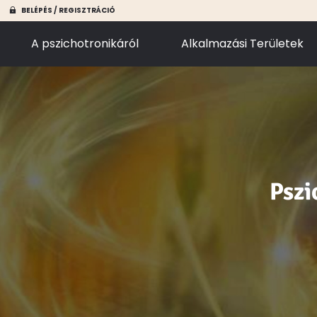
BELÉPÉS / REGISZTRÁCIÓ
A pszichotronikáról
Alkalmazási Területek
Pszi
Pszi
Pszi
Pszi
Pszi