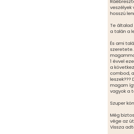
Ráébreszt
veszélyek
hosszú len
Te általad
a talán a 
És ami ta
szeretete
magammal s
1 évvel ez
a követke
combod, a 
leszek??? 
magam így
vagyok a 
Szuper kö
Még bizto
vége az ú
Vissza adta