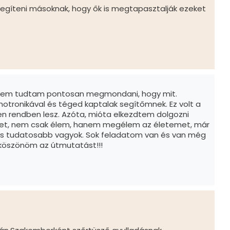
 segíteni másoknak, hogy ők is megtapasztalják ezeket
de nem tudtam pontosan megmondani, hogy mit.
tronikával és téged kaptalak segítőmnek. Ez volt a
den rendben lesz. Azóta, mióta elkezdtem dolgozni
ket, nem csak élem, hanem megélem az életemet, már
 és tudatosabb vagyok. Sok feladatom van és van még
 köszönöm az útmutatást!!!