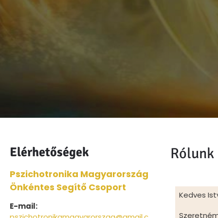
Elérhetőségek
Rólunk
Pszichotronika Magyarország
Önkéntes Segítő Csoport
Kedves Ist
E-mail:
Szeretném 
pszichotronikamagyarorszag@gmail.c