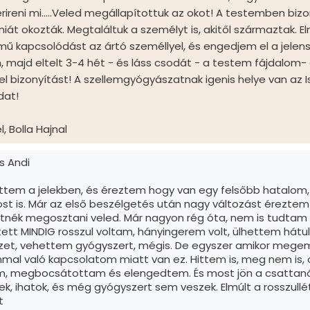
erireni mi.....Veled megállapítottuk az okot! A testemben biz
iát okozták. Megtaláltuk a személyt is, akitől származtak. 
 kapcsolódást az ártó személlyel, és engedjem el a jelens
 majd eltelt 3-4 hét - és láss csodát - a testem fájdalom
l bizonyítást! A szellemgyógyászatnak igenis helye van az 
dat!
, Bolla Hajnal
s Andi
hittem a jelekben, és éreztem hogy van egy felsőbb hatalom
t is. Már az első beszélgetés után nagy változást éreztem m
tnék megosztani veled. Már nagyon rég óta, nem is tudtam 
tett MINDIG rosszul voltam, hányingerem volt, ülhettem hátul
ízet, vehettem gyógyszert, mégis. De egyszer amikor mege
l való kapcsolatom miatt van ez. Hittem is, meg nem is, 
m, megbocsátottam és elengedtem. És most jön a csattanó:
tek, ihatok, és még gyógyszert sem veszek. Elmúlt a rosszu
st