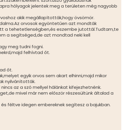
rcán.Szakemberként szőrtüsző gyulladásnak
apra hólyagok jelentek meg a területen még nagyobb
rvoshoz akik megállapították,hogy övsömör.
fájdalma.Az orvosok egyöntetűen azt mondták
ütt a tehetetlenségben,és eszembe jutottál.Tudtam,te
értem a segítséged,de azt mondtad neki kell
vagy meg tudni fogni.
nekrd,majd felhívtad őt.
ad őt.
k,melyet egyik orvos sem akart elhinni,majd mikor
 nyilvánították.
incs az a szó mellyel hálánkat kifejezhetnénk.
éget,de mivel már nem először részesültünk általad a
 és féltve idegen embereknek segítesz a bajukban.