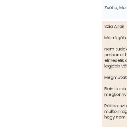
Zsófia, Ma
Szia Andi!
Már régót
Nem tudok e
emberrel ta
elmesélik
legjobb vál
Megmutattad
Eleinte sok
megkönnye
Ráébreszt
múlton ra
hogy nem a 