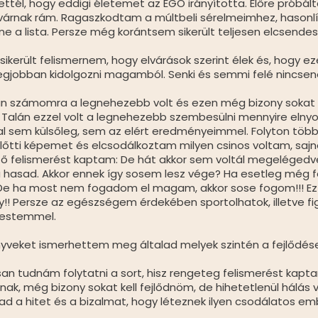
ettél, hogy eddigi életemet az EGO irányította. Előre próba
 várnak rám. Ragaszkodtam a múltbeli sérelmeimhez, hason
ne a lista. Persze még korántsem sikerült teljesen elcsend
 sikerült felismernem, hogy elvárások szerint élek és, hogy 
legjobban kidolgozni magamból. Senki és semmi felé nincsenek
lán számomra a legnehezebb volt és ezen még bizony soka
. Talán ezzel volt a legnehezebb szembesülni mennyire 
em külsőleg, sem az elért eredményeimmel. Folyton többe
előtti képemet és elcsodálkoztam milyen csinos voltam, sajnos fe
ző felismerést kaptam: De hát akkor sem voltál megeléged
hasad. Akkor ennek így sosem lesz vége? Ha esetleg még fel
De ha most nem fogadom el magam, akkor sose fogom!!! Ez s
!! Persze az egészségem érdekében sportolhatok, illetve f
testemmel.
nyveket ismerhettem meg általad melyek szintén a fejlődése
san tudnám folytatni a sort, hisz rengeteg felismerést kapt
tnak, még bizony sokat kell fejlődnöm, de hihetetlenül hál
d a hitet és a bizalmat, hogy léteznek ilyen csodálatos ember