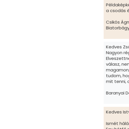
Példaképk
a csodás e
Csikós Ág
Biatorbág
Kedves Zsó
Nagyon ré
Elveszettne
válasz, n
magamon, l
tudom, hog
mit tenni, d
Baranyai D
Kedves Ist
Ismét hálá