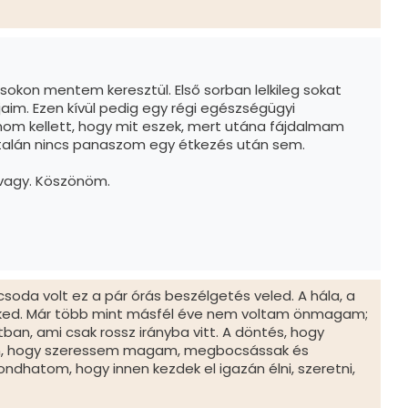
́sokon mentem keresztül. Első sorban lelkileg sokat
 Ezen kívül pedig egy régi egészségügyi
́znom kellett, hogy mit eszek, mert utána fájdalmam
́ltalán nincs panaszom egy étkezés után sem.
vagy. Köszönöm.
oda volt ez a pár órás beszélgetés veled. A hála, a
neked. Már több mint másfél éve nem voltam önmagam;
n, ami csak rossz irányba vitt. A döntés, hogy
abban, hogy szeressem magam, megbocsássak és
ondhatom, hogy innen kezdek el igazán élni, szeretni,