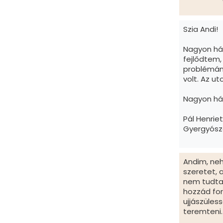
Szia Andi!
Nagyon hál
fejlődtem,
problémám
volt. Az ut
Nagyon hál
Pál Henrie
Gyergyósz
Andim, neh
szeretet,
nem tudtam
hozzád for
ujjászüles
teremteni.