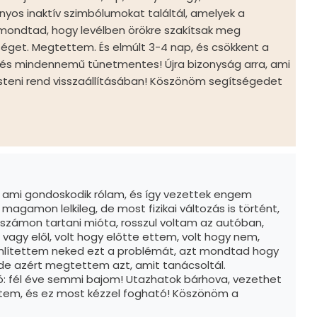
onyos inaktív szimbólumokat találtál, amelyek a
Elmondtad, hogy levélben örökre szakítsak meg
éget. Megtettem. És elmúlt 3-4 nap, és csökkent a
- és mindennemű tünetmentes! Újra bizonyság arra, ami
Isteni rend visszaállításában! Köszönöm segítségedet
, ami gondoskodik rólam, és így vezettek engem
agamon lelkileg, de most fizikai változás is történt,
számon tartani mióta, rosszul voltam az autóban,
 vagy elől, volt hogy előtte ettem, volt hogy nem,
mlítettem neked ezt a problémát, azt mondtad hogy
de azért megtettem azt, amit tanácsoltál.
 fél éve semmi bajom! Utazhatok bárhova, vezethet
llétem, és ez most kézzel fogható! Köszönöm a