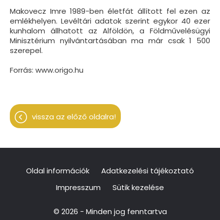
Makovecz Imre 1989-ben életfát állított fel ezen az
emlékhelyen. Levéltári adatok szerint egykor 40 ezer
kunhalom állhatott az Alföldön, a Földművelésügyi
Minisztérium nyilvántartásában ma már csak 1 500
szerepel.
Forrás: www.origo.hu
vissza az előző oldalra!
Oldal információk
Adatkezelési tájékoztató
Impresszum
Sütik kezelése
© 2026 - Minden jog fenntartva