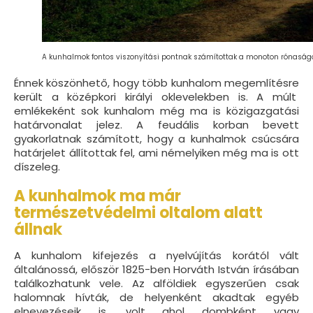
A kunhalmok fontos viszonyítási pontnak számítottak a monoton rónaságon
Énnek köszönhető, hogy több kunhalom megemlítésre
került a középkori királyi oklevelekben is. A múlt
emlékeként sok kunhalom még ma is közigazgatási
határvonalat jelez. A feudális korban bevett
gyakorlatnak számított, hogy a kunhalmok csúcsára
határjelet állítottak fel, ami némelyiken még ma is ott
díszeleg.
A kunhalmok ma már
természetvédelmi oltalom alatt
állnak
A kunhalom kifejezés a nyelvújítás korától vált
általánossá, először 1825-ben Horváth István írásában
találkozhatunk vele. Az alföldiek egyszerűen csak
halomnak hívták, de helyenként akadtak egyéb
elnevezéseik is, volt ahol dombként vagy