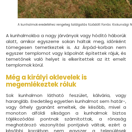
A kunhalmok eredetéhez rengeteg találgatás fűződött Forrás: Kiskunsági 
A kunhalmokba a nagy járványok vagy hódító háborúk
alatt, amikor egyszerre sokan haltak meg, időnként
tömegesen temetkeztek is. Az Árpád-korban nem
egyszer templomot vagy kápolnát építettek rájuk, és
temetőnek való helyet is elkerítettek az itt emelt
templomok körül.
Még a királyi oklevelek is
megemlékeztek róluk
Sok kunhalmon látható feszület, kálvária, vagy
harangláb. Eredetileg egyetlen kunhalmot sem határ-,
vagy őrhely gyanánt emeltek, de később, mivel a
monoton alföldi síkságon a kunhalmok biztos
tájékozódási pontnak számítottak, a rónaság
meghatározó viszonyítási pontjaivá váltak, ezért a
későbbi korokban nem egyszer a települések