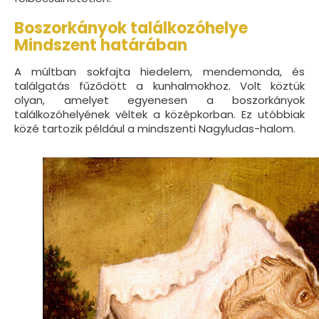
Boszorkányok találkozóhelye
Mindszent határában
A múltban sokfajta hiedelem, mendemonda, és
találgatás fűződött a kunhalmokhoz. Volt köztük
olyan, amelyet egyenesen a boszorkányok
találkozóhelyének véltek a középkorban. Ez utóbbiak
közé tartozik például a mindszenti Nagyludas-halom.