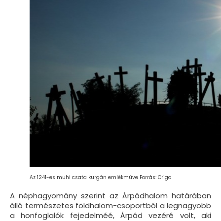
Az 1241-es muhi csata kurgán emlékműve Forrás: Origo
A néphagyomány szerint az Árpádhalom határában
álló természetes földhalom-csoportból a legnagyobb
a honfoglalók fejedelméé, Árpád vezéré volt, aki