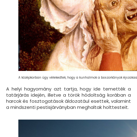
A középkorban úgy vélekedtek, hogy a kunhalmok a boszorkányok éjszakaai 
A helyi hagyomány azt tartja, hogy ide temették a
tatárjárás idején, illetve a török hódoltság korában a
harcok és fosztogatások áldozatául esettek, valamint
a mindszenti pestisjárványban meghaltak holttesteit.