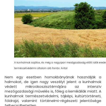
A kunhalmok sajátos, és még a nagyipari mezőgazdaság előtti idők eredeti él
természetvédelmi oltalom alá Forrás: Antal
Nem egy esetben homokbányának használják a
halmokat, de igen nagy veszélyt jelent a kunhalmok
védett mikroökoszisztémájára az intenzív
mezőgazdasági művelés is, főleg a kemikáliák miatt. A
kunhalmok természetvédelmi, tájképi, kultúrtörténeti,
földrajzi, valamint történelmi-régészeti jelentősége
felbecsülhetetlen.