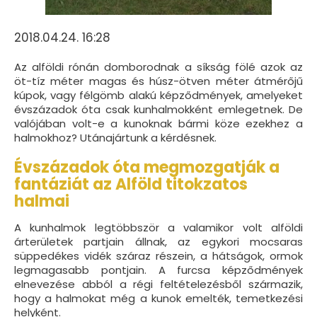
2018.04.24. 16:28
Az alföldi rónán domborodnak a síkság fölé azok az
öt-tíz méter magas és húsz-ötven méter átmérőjű
kúpok, vagy félgömb alakú képződmények, amelyeket
évszázadok óta csak kunhalmokként emlegetnek. De
valójában volt-e a kunoknak bármi köze ezekhez a
halmokhoz? Utánajártunk a kérdésnek.
Évszázadok óta megmozgatják a
fantáziát az Alföld titokzatos
halmai
A kunhalmok legtöbbször a valamikor volt alföldi
árterületek partjain állnak, az egykori mocsaras
süppedékes vidék száraz részein, a hátságok, ormok
legmagasabb pontjain. A furcsa képződmények
elnevezése abból a régi feltételezésből származik,
hogy a halmokat még a kunok emelték, temetkezési
helyként.