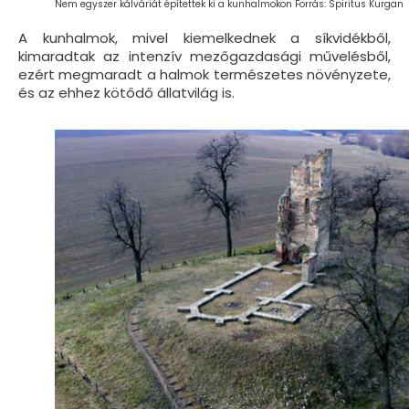
Nem egyszer kálváriát építettek ki a kunhalmokon Forrás: Spiritus Kurgan
A kunhalmok, mivel kiemelkednek a síkvidékből,
kimaradtak az intenzív mezőgazdasági művelésből,
ezért megmaradt a halmok természetes növényzete,
és az ehhez kötődő állatvilág is.