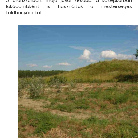
A bronzkorban, majd jóval később, a középkorban
lakódombként is használták a mesterséges
földhányásokat.